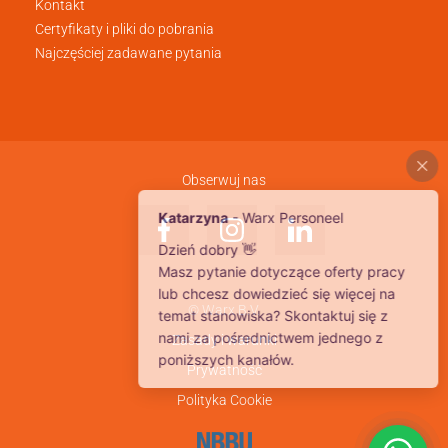
Kontakt
Certyfikaty i pliki do pobrania
Najczęściej zadawane pytania
Obserwuj nas
© Warx B.V.
Zasady i warunki
Prywatność
Polityka Cookie