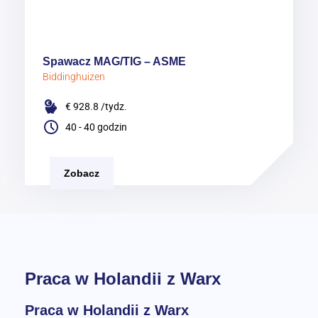
Spawacz MAG/TIG – ASME
Biddinghuizen
€ 928.8
/tydz.
40 - 40 godzin
Zobacz
Praca w Holandii z Warx
Praca w Holandii z Warx