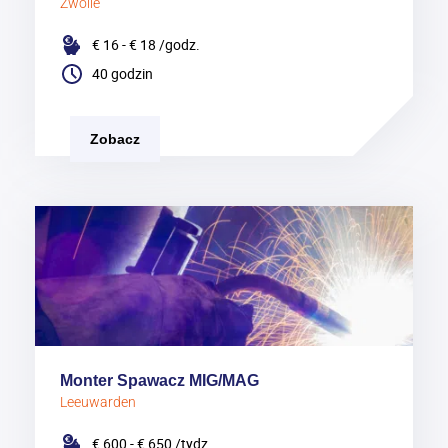
Zwolle
€ 16 - € 18
/godz.
40 godzin
Zobacz
Monter Spawacz MIG/MAG
Leeuwarden
€ 600 - € 650
/tydz.