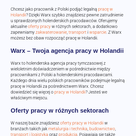
Chcesz jako pracownik z Polski podjąć legalną
pracę w
Holandii
? Dzięki Warx szybko znajdziesz pewne zatrudnienie
u sprawdzonych holenderskich pracodawców. Oferujemy
aktualne
oferty pracy
w różnych sektorach, a dodatkowo
zapewniamy
zakwaterowanie
,
transport
i
wsparcie
. Z Warx
możesz bez obaw rozpocząć pracę w Holandii.
Warx – Twoja agencja pracy w Holandii
Warx to holenderska agencja pracy tymczasowej z
wieloletnim doświadczeniem w pośrednictwie między
pracownikami z Polski a holenderskimi pracodawcami.
Każdego dnia wielu polskich pracowników podejmuje legalną
pracę w Holandii za pośrednictwem Warx. Chcesz
dowiedzieć się więcej o
pracy w Holandii
? Jesteś we
właściwym miejscu.
Oferty pracy w różnych sektorach
W naszej bazie znajdziesz
oferty pracy w Holandii
w
branżach takich jak
metalurgia i technika
,
budownictwo
,
transport i logistyka
oraz
produkcja
. Pojawiają się także