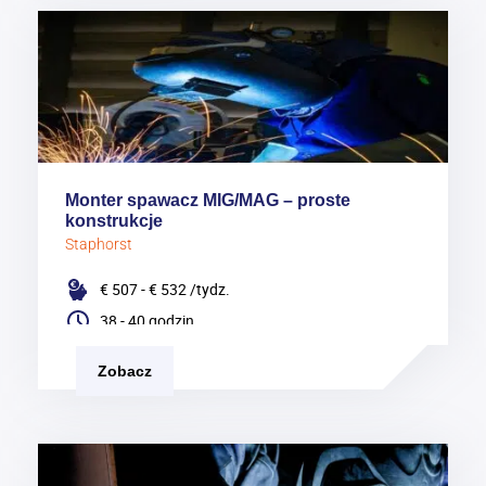
Monter spawacz MIG/MAG – proste
konstrukcje
Staphorst
€ 507 - € 532
/tydz.
38 - 40 godzin
Zobacz