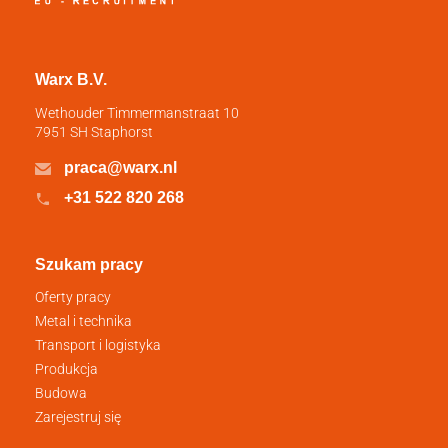
Warx B.V.
Wethouder Timmermanstraat 10
7951 SH Staphorst
praca@warx.nl
+31 522 820 268
Szukam pracy
Oferty pracy
Metal i technika
Transport i logistyka
Produkcja
Budowa
Zarejestruj się