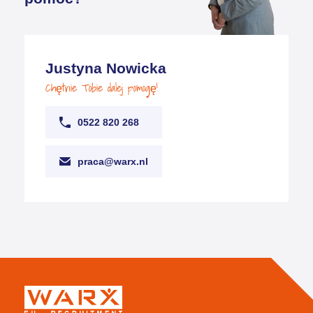
Justyna Nowicka
Chętnie Tobie dalej pomogę!
0522 820 268
praca@warx.nl